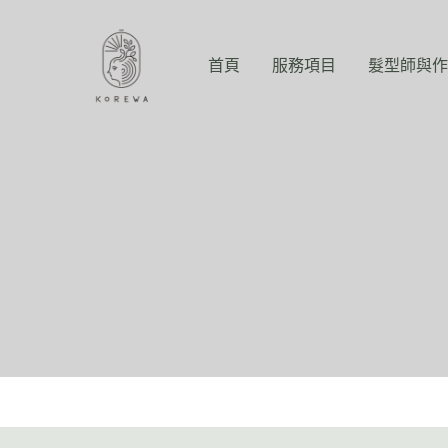
跳
至
主
首頁
服務項目
髮型師與作
要
內
容