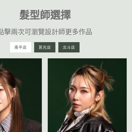
髮型師選擇
點擊兩次可瀏覽設計師更多作品
南平店
莒光店
北斗店